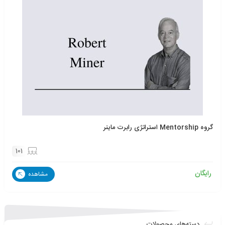
گروه Mentorship استراتژی رابرت ماینر
101
رایگان
مشاهده
دسته‌های محصولات