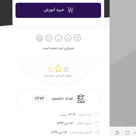
به
خرید آموزش
علاقه
امتیازی ثبت نشده است
سطح آموزش متوسط
مندی
تعداد دانشجو :
2673
مدت دوره:
08:19
ساعت
تاریخ انتشار:
13 دی 1399
ها
آخرین بروزرسانی:
13 دی 1399
0