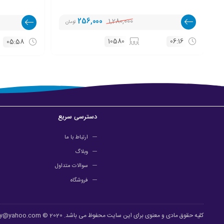
256,000
1,280,000
تومان
10580
06:16
05:58
دسترسی سریع
ارتباط با ما
وبلاگ
سوالات متداول
فروشگاه
کلیه حقوق مادی و معنوی برای این سایت محفوظ می باشد. 2020 © Design: ehsanroghany@yahoo.com