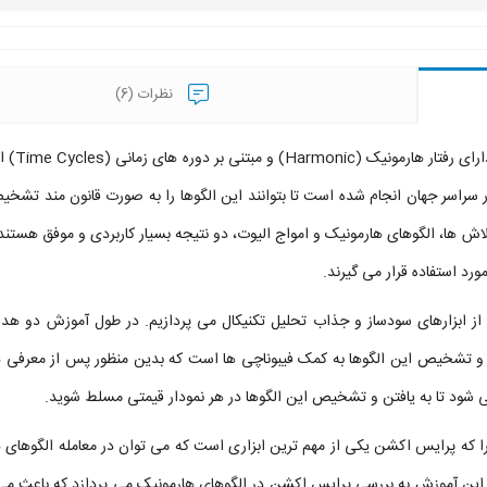
نظرات (6)
همانند بسیاری از حوادث و و
سراسر جهان انجام شده است تا بتوانند این الگوها را به صورت قانون مند تشخیص
تلاش ها، الگوهای هارمونیک و امواج الیوت، دو نتیجه بسیار کاربردی و موفق هستن
از ابزارهای سودساز و جذاب تحلیل تکنیکال می پردازیم. در طول آموزش دو هد
نیم. هدف اول یافتن و تشخیص این الگوها به کمک فیبوناچی ها است که بدین منظور پس از معرفی 
می شود تا به یافتن و تشخیص این الگوها در هر نمودار قیمتی مسلط شوید.
 پرایس اکشن یکی از مهم ترین ابزاری است که می توان در معامله الگوهای ه
ی از این آموزش به بررسی پرایس اکشن در الگوهای هارمونیک می پردازد که باعث م